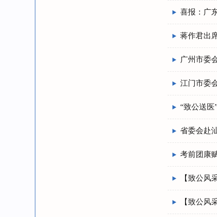
喜报：广
蒋作君出
广州市委
江门市委
“致公送医
省委会赴
考前团康赋
【致公风
【致公风采