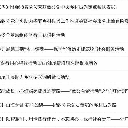
东省3个组织8名党员荣获致公党中央乡村振兴定点帮扶表彰
席致公党中央助力毕节乡村振兴工作推进会暨社会服务上新台阶
会多个基层组织举行主题植树活动
会开展第三期“侨心铸魂——保护华侨历史建筑物”社会服务活动
”践行同心增效行动 助力汕尾捷胜镇医疗提质增效
汕尾开展助力乡村振兴调研帮扶活动
能成长，心灯照亮捷胜逐梦路——“致公育蕾行动”之“心灯计划
采】山海为证 初心如磐——记致公党党员董斌的乡村振兴路
】以智赋能，用情践行使命，不忘初心，践行社会责任——记广东莱士