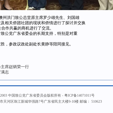
见澳州洪门致公总堂原主席罗少雄先生、刘国雄
堂及相关侨团社团的现状和侨情进行了探讨并交换
抓住合作共赢的商机进行了交流。
对致公党广东省委会的长期支持，特别是对重
。
庆胜，参政议政处副处长黄静等陪同接见。
心主席赵炳荣一行
罗满志
ht ? 2003 中国致公党广东省委员会版权所有 -
粤ICP备14071011号
天河区珠江新城华强路7号广东省民主大楼9-10楼 邮编： 510623