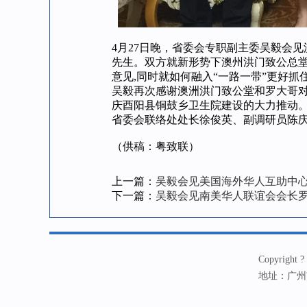
4月27日晚，省委会专职副主委吴毅会
先生。双方就新形势下澳州洪门致公总
意见,同时就如何融入“一路一带”更好
吴毅再次感谢澳洲洪门致公堂和罗大哥
庆酉阳县铜鼓乡卫生院建设的大力推动
省委会联络处处长徐俊英、副调研员陈
（供稿：粤致联）
上一篇：
吴毅会见美国海外华人互助中
下一篇：
吴毅会见南美华人联谊会会长
Copyrig
地址：广州市