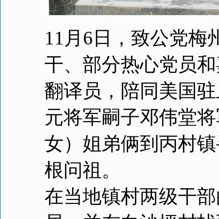
11月6日，致公党
干、部分热心党员和
翻译员，陪同美国驻
元将军嗣子邓伟堂将
女）姐弟俩到丙村镇
根问祖。
在当地镇村两级干部