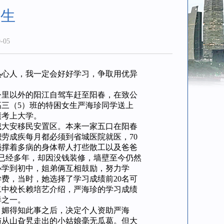
女生
-05
心人，我一定会好好学习，争取用优异
公里以外的阳江自驾车赶至阳春，在致公
三（5）班的特困女生严海珍同学送上
绩考上大学。
大安移民安置区。本来一家五口在阳春
劳成疾每月都必须到省城医院就医，70
强撑着多病的身体帮人打些散工以及爸爸
在已经多年，却因没钱装修，墙壁至今仍然
小学到初中，姐弟俩互相鼓励，努力学
费，当时，她选择了学习成绩前20名可
二中校长赖培艺介绍，严海珍的学习成绩
样之一。
媚得知此事之后，决定个人资助严海
与从山旮旯走出的小姑娘毫无瓜葛。但大