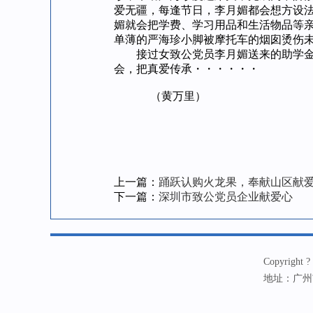
爱无疆，每逢节日，李月媚都会想方设
媚就会把学费、学习用品和生活物品等
单薄的严海珍小脚被摩托车的烟囱烫伤
接过女致公党员李月媚送来的助学金和
会，把真爱传承・・・・・・
（黄万里）
上一篇：
踊跃认购火龙果，奉献山区献
下一篇：
深圳市致公党员企业献爱心
Copyrig
地址：广州市