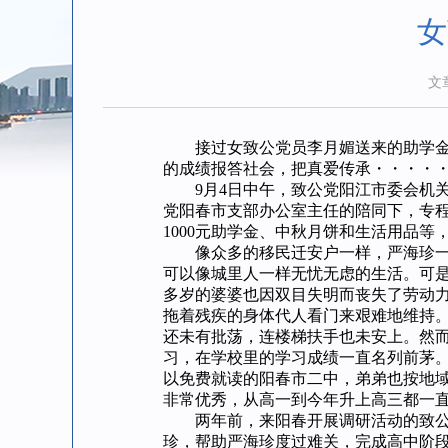
女
文
接过女致公党员李月媚送来的助学金和
的成绩报答社会，把真爱传承・
9月4日中午，致公党阳江市委会机关
党阳春市支部办公室主任的陪同下，专
1000元助学金、中秋月饼和生活用品
像众多的移民迁安户一样，严海珍一家
可以像城里人一样无忧无虑的生活。可是
多岁的婆婆也因双目失明而丧失了劳动
拖着残疾的身体代人看门来艰难地维持。
还未有批荡，连楼梯扶手也未安上。然
习，在学校里的学习成绩一直名列前茅。
以免费就读的阳春市二中，弟弟也按地
非常优秀，从高一到今年升上高三都一
两年前，来阳春开展调研活动的致公党
珍，帮助严海珍度过难关，完成高中阶