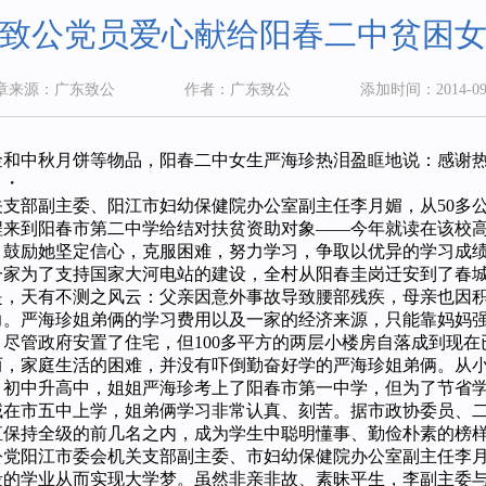
致公党员爱心献给阳春二中贫困
章来源：广东致公
作者：广东致公
添加时间：2014-09
中秋月饼等物品，阳春二中女生严海珍热泪盈眶地说：感谢热
・・・・・
支部副主委、阳江市妇幼保健院办公室副主任李月媚，从50多
程来到阳春市第二中学给结对扶贫资助对象――今年就读在该校高
等，鼓励她坚定信心，克服困难，努力学习，争取以优异的学习成
为了支持国家大河电站的建设，全村从阳春圭岗迁安到了春城
，天有不测之风云：父亲因意外事故导致腰部残疾，母亲也因积
力。严海珍姐弟俩的学习费用以及一家的经济来源，只能靠妈妈
尽管政府安置了住宅，但100多平方的两层小楼房自落成到现
而，家庭生活的困难，并没有吓倒勤奋好学的严海珍姐弟俩。从
初中升高中，姐姐严海珍考上了阳春市第一中学，但为了节省学
域在市五中上学，姐弟俩学习非常认真、刻苦。据市政协委员、
直保持全级的前几名之内，成为学生中聪明懂事、勤俭朴素的榜
阳江市委会机关支部副主委、市妇幼保健院办公室副主任李月
段的学业从而实现大学梦。虽然非亲非故、素昧平生，李副主委