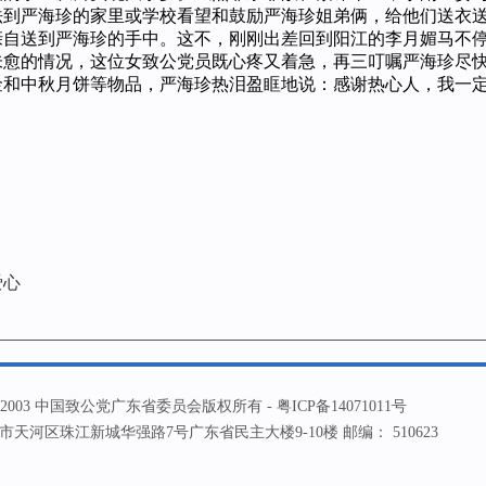
法到严海珍的家里或学校看望和鼓励严海珍姐弟俩，给他们送衣
亲自送到严海珍的手中。这不，刚刚出差回到阳江的李月媚马不
未愈的情况，这位女致公党员既心疼又着急，再三叮嘱严海珍尽
中秋月饼等物品，严海珍热泪盈眶地说：感谢热心人，我一定
爱心
ht ? 2003 中国致公党广东省委员会版权所有 -
粤ICP备14071011号
天河区珠江新城华强路7号广东省民主大楼9-10楼 邮编： 510623