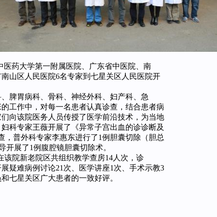
州中医药大学第一附属医院、广东省中医院、南
南山区人民医院6名专家到七星关区人民医院开
科、脾胃病科、骨科、神经外科、妇产科、急
张的工作中，对每一名患者认真诊查，结合患者病
家们向该院医务人员传授了医学前沿技术，为当地
，妇科专家王薇开展了《异常子宫出血的诊诊断及
查，普外科专家李惠东进行了1例胆囊切除（胆总
导开展了1例腹腔镜胆囊切除术。
在该院新老院区共组织教学查房14人次，诊
开展疑难病例讨论21次、医学讲座1次、手术示教3
员和七星关区广大患者的一致好评。