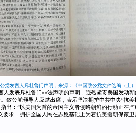
公党发言人斥杜鲁门声明，来源：《中国致公党文件选编（上）
发言人发表斥杜鲁门非法声明的声明，强烈谴责美国发动
谈。致公党领导人应邀出席，表示坚决拥护中共中央“抗美援
指出：“以美国为首的帝国主义者侵略朝鲜的行动正在严
义要求，拥护全国人民在志愿基础上为着抗美援朝保家卫