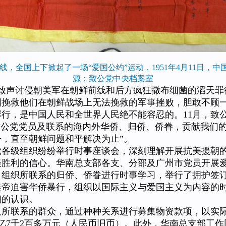
，全国上下掀起了一场“爱国公约”运动，1951年4月11日，
源：致公党中央档案室
一致声讨侵朝美军在朝鲜前线和后方疯狂撒布细菌的滔天罪
图挽救他们在朝鲜战场上无法挽救的军事挫败，胆敢不顾
行，是中国人民和全世界人民绝不能容忍的。11月，致
致公党党员及联系的海内外华侨、归侨、侨眷，贡献我们
，直至朝鲜问题和平解决为止”。
级组织纷纷举行时事座谈会，深刻理解开展抗美援朝的
美胜利的信心。华南总支部各支、分部及广州市党员开展
；组织所联系的归侨、侨眷进行时事学习，举行了拥护签
帝迫害华侨暴行，组织以国际主义与爱国主义为内容的时
朝的认识。
联系的群众，通过种种关系进行募集物资款项，以实际
2亿7千2百多万元（人民币旧币）。此外，华南总支部工作同