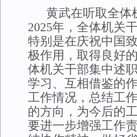
黄武在听取全体机
2025年，全体机
特别是在庆祝中国致
极作用，取得良好
体机关干部集中述
学习、互相借鉴的
工作情况，总结工
的方向，为今后的
要进一步增强工作