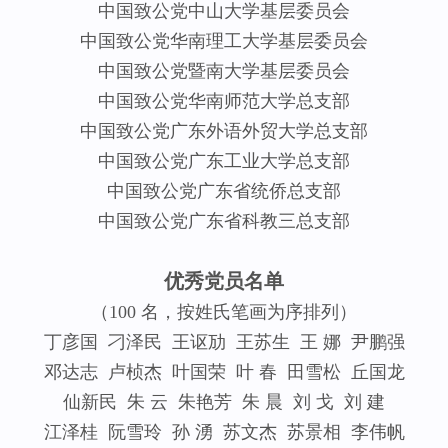
中国致公党中山大学基层委员会
中国致公党华南理工大学基层委员会
中国致公党暨南大学基层委员会
中国致公党华南师范大学总支部
中国致公党广东外语外贸大学总支部
中国致公党广东工业大学总支部
中国致公党广东省统侨总支部
中国致公党广东省科教三总支部
优秀党员名单
（100 名，按姓氏笔画为序排列）
丁彦国 刁泽民 王讴劢 王苏生 王 娜 尹鹏强
邓达志 卢桢杰 叶国荣 叶 春 田雪松 丘国龙
仙新民 朱 云 朱艳芳 朱 晨 刘 戈 刘 建
江泽桂 阮雪玲 孙 湧 苏文杰 苏景相 李伟帆