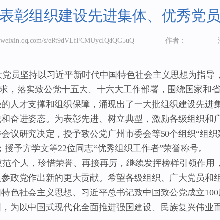
表彰组织建设先进集体、优秀党
eixin.qq.com/s/eRt9dVLfFCMUycIQdQG5uQ
作者：
大党员坚持以习近平新时代中国特色社会主义思想为指导
”要求，落实致公党十五大、十六大工作部署，围绕国家和
强的人才支撑和组织保障，涌现出了一大批组织建设先进
貌和奋进姿态。为表彰先进、树立典型，激励各级组织和
会议研究决定，授予致公党广州市委会等50个组织“组织
号；授予方学文等22位同志“优秀组织工作者”荣誉称号。
范个人，珍惜荣誉、再接再厉，继续发挥榜样引领作用
义参政党作出新的更大贡献。希望各级组织、广大党员和
特色社会主义思想、习近平总书记致中国致公党成立10
国，为以中国式现代化全面推进强国建设、民族复兴伟业