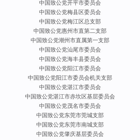
中国致公党开平市委员会
中国致公党梅县区委员会
中国致公党梅江区总支部
中国致公党惠州市直第二支部
中国致公党潮州市直属第一支部
中国致公党汕尾市委员会
中国致公党海丰县委员会
中国致公党阳江市委员会
中国致公党阳江市委员会机关支部
中国致公党湛江市委员会
中国致公党湛江市赤坎区基层委员会
中国致公党茂名市委员会
中国致公党东莞市莞城支部
中国致公党东莞市南城支部
中国致公党肇庆基层委员会