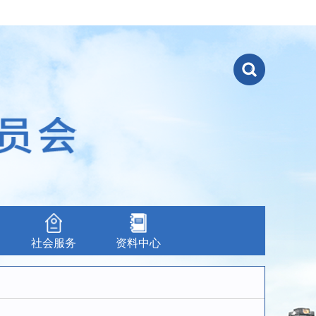
社会服务
资料中心