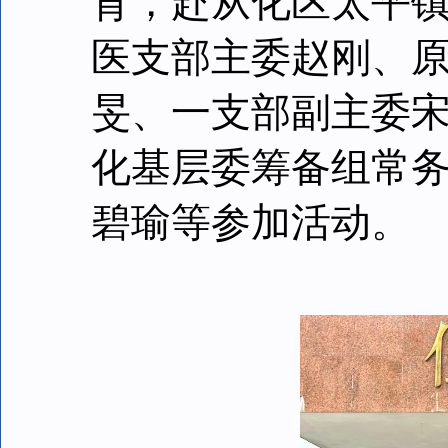
育，赴从化区太平
医支部主委赵刚、
旻、一支部副主委
化基层委筹备组常
碧瑜等参加活动。