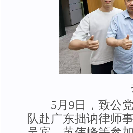
5月9日，致公党
队赴广东拙讷律师
吴宾、黄伟峰等参