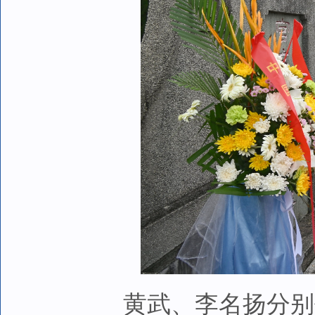
黄武、李名扬分别