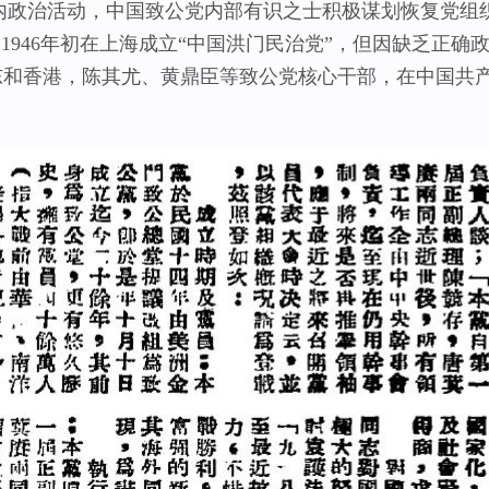
治活动，中国致公党内部有识之士积极谋划恢复党组织
”、1946年初在上海成立“中国洪门民治党”，但因缺乏正
东和香港，陈其尤、黄鼎臣等致公党核心干部，在中国共