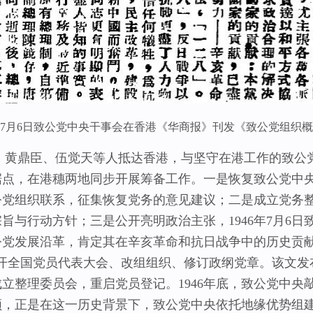
6年7月6日致公党中央干事会在香港《华商报》刊发《致公党组织
尤、黄鼎臣、伍觉天等人抵达香港，与坚守在港工作的致公
据点，在港穗两地同步开展筹备工作。一是恢复致公党中
公党组织联系，征集恢复党务的意见建议；二是成立党务
旨与行动方针；三是公开亮明政治主张，1946年7月6
公党发展沿革，肯定其在辛亥革命和抗日战争中的历史贡献
召开全国党员代表大会、改组组织、修订政纲党章。该文发
立整理委员会，重启党员登记。1946年底，致公党中央
领，正是在这一历史背景下，致公党中央依托地缘优势组