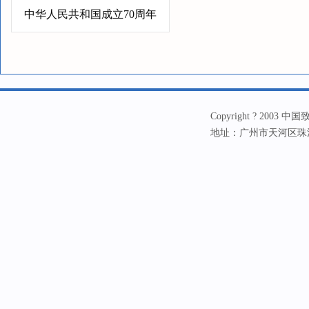
中华人民共和国成立70周年
Copyright ? 20
地址：广州市天河区珠江新