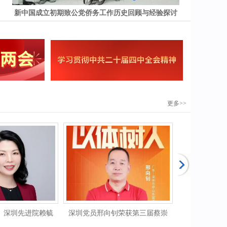
新中国成立初期致公党侨务工作历史回顾与经验探讨
中国致公党
更多>>
深圳先进院赖毓
深圳党员邢向钊荣获第三届蔡崇
【致公风采】肇