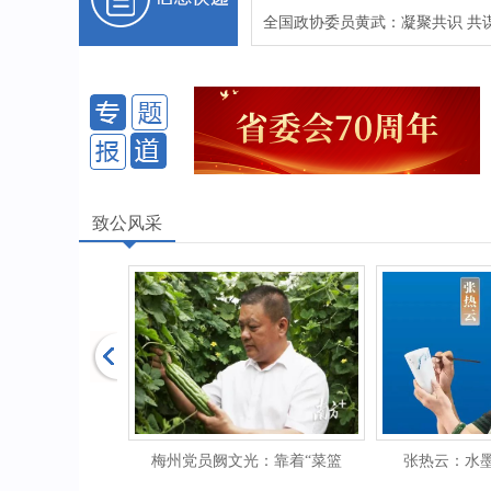
全国政协委员黄武：凝聚共识 共
致力为公守初心 侨海报国担使命 ——致公党广东
委员会五年工作巡礼
致公风采
坚守初心，履
梅州党员阙文光：靠着“菜篮
张热云：水墨丹