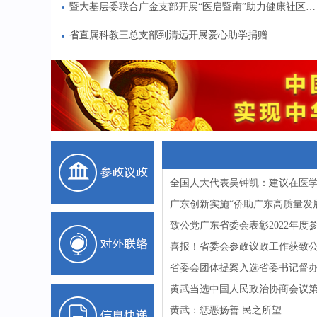
暨大基层委联合广金支部开展“医启暨南”助力健康社区研学营
省直属科教三总支部到清远开展爱心助学捐赠
全国人大代表吴钟凯：建议在医
致公党广东省委会表彰2022年
喜报！省委会参政议政工作获致
省委会团体提案入选省委书记督
黄武当选中国人民政治协商会议
黄武：惩恶扬善 民之所望