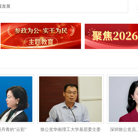
谋发展
省第十二届
征文啦！“致敬百年 与党同心”喜迎中国致公党成立100周年征
文启事
青的“云彩”
致公党华南理工大学基层委主委
深圳致公党员、